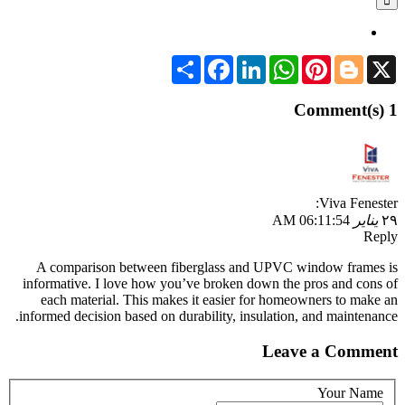
Share
Facebook
LinkedIn
WhatsApp
Pinterest
Blogger
X
1 Comment(s)
Viva Fenester:
٢٩
يناير
06:11:54 AM
Reply
A comparison between fiberglass and UPVC window frames is
informative. I love how you’ve broken down the pros and cons of
each material. This makes it easier for homeowners to make an
informed decision based on durability, insulation, and maintenance.
Leave a Comment
Your Name