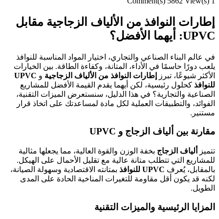
5862 View(s)
1 Comment(s)
إطارات النوافذ من الألياف الزجاجية مقابل
UPVC: أيهما الأفضل؟
في عالم البناء الصناعي والتجاري، اختيار المواد المناسبة للنوافذ
يلعب دورًا حاسمًا في الأداء، المتانة، وكفاءة الطاقة. بين الخيارات
الأكثر شيوعًا، تبرز
إطارات النوافذ من الألياف الزجاجية
و
UPVC
للنوافذ
كحلول رئيسية، لكن أيهما يقدم القيمة الأفضل للمشاريع
الصناعية والتجارية؟ في هذا الدليل، سنستعرض الميزات التقنية،
الفوائد، والتطبيقات العملية لكل مادة لمساعدتك على اتخاذ قرار
مستنير.
مقارنة بين ألياف الزجاج و UPVC
تتميز
ألياف الزجاج
بخفة الوزن والقوة العالية، مما يجعلها مثالية
للمشاريع التي تتطلب متانة عالية مع تقليل الأحمال على الهيكل.
بالمقابل، يُعرف
UPVC للنوافذ
بمتانته الاقتصادية وسهولة الصيانة،
لكنه قد يكون أقل مقاومة للتغيرات المناخية الحادة على المدى
الطويل.
المزايا الرئيسية والميزات التقنية