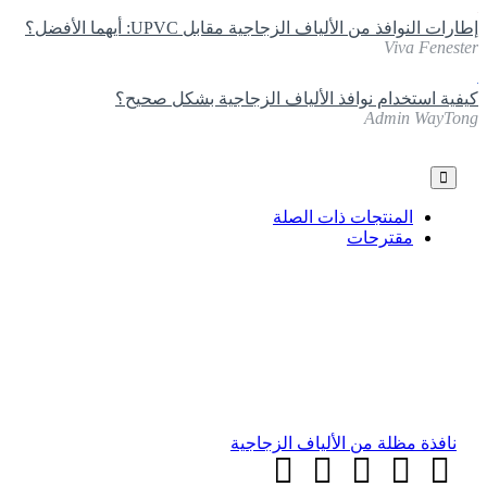
إطارات النوافذ من الألياف الزجاجية مقابل UPVC: أيهما الأفضل؟
Viva Fenester
كيفية استخدام نوافذ الألياف الزجاجية بشكل صحيح؟
Admin WayTong
المنتجات ذات الصلة
مقترحات
نافذة مظلة من الألياف الزجاجية