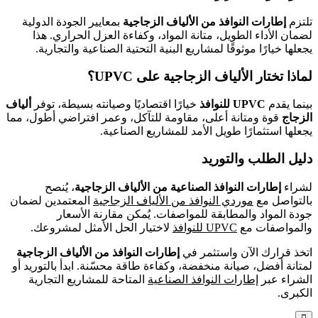
تلتزم
إطارات النوافذ من الألياف الزجاجية
بمعايير الجودة الدولية
لضمان الأداء الطويل، متانة المواد، وكفاءة العزل الحراري. هذا
يجعلها خيارًا موثوقًا لمشاريع البنية التحتية الصناعية والتجارية.
لماذا تختار الألياف الزجاجية على UPVC؟
بينما يقدم
UPVC للنوافذ
خيارًا اقتصاديًا وصيانته بسيطة، توفر
ألياف
الزجاج
قوة ومتانة أعلى، مقاومة للتآكل، وعمر افتراضي أطول، مما
يجعلها استثمارًا طويل الأمد للمشاريع الصناعية.
دليل الطلب والتوريد
لشراء
إطارات النوافذ الصناعية من الألياف الزجاجية
، يُنصح
بالتواصل مع
موردي النوافذ من الألياف الزجاجية
المعتمدين لضمان
جودة المواد والمطابقة للمواصفات. يُمكن مقارنة الأسعار
والمواصفات مع
UPVC للنوافذ
لاختيار الحل الأمثل لمشروعك.
اتخذ قرارك الآن واستثمر في
إطارات النوافذ من الألياف الزجاجية
لمتانة أفضل، صيانة منخفضة، وكفاءة طاقة محسّنة. ابدأ بالتوريد أو
الشراء عبر
إطارات النوافذ الصناعية
المتاحة للمشاريع التجارية
الكبرى.