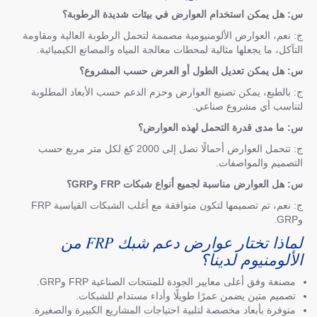
س: هل يمكن استخدام العوارض في بيئات شديدة الرطوبة؟
ج: نعم، العوارض الألومنيومية مصممة لتحمل الرطوبة العالية ومقاومة
التآكل، ما يجعلها مثالية لمحطات معالجة المياه والمصانع الكيميائية.
س: هل يمكن تعديل الطول أو العرض حسب المشروع؟
ج: بالطبع، يمكن تصنيع العوارض وحزم الدعم حسب الأبعاد المطلوبة
لتناسب أي مشروع صناعي.
س: ما مدى قدرة التحمل لهذه العوارض؟
ج: تتحمل العوارض أحمالًا تصل إلى 2000 كغ لكل متر مربع حسب
التصميم والمواصفات.
س: هل العوارض مناسبة لجميع أنواع شبكات FRP وGRP؟
ج: نعم، تم تصميمها لتكون متوافقة مع أغلب الشبكات القياسية FRP
وGRP.
لماذا تختار عوارض دعم شبك FRP من
الألومنيوم لدينا؟
مصنعة وفق أعلى معايير الجودة للمنتجات الصناعية FRP وGRP.
تصميم متين يضمن عمرًا طويلًا وأداء مستدام للشبكات.
متوفرة بأبعاد مخصصة لتلبية احتياجات المشاريع الكبيرة والصغيرة.