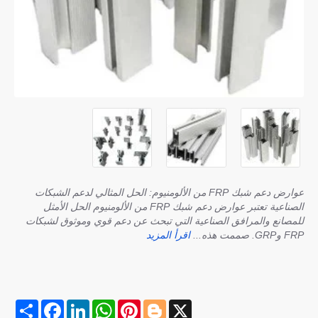
عوارض دعم شبك FRP من الألومنيوم: الحل المثالي لدعم الشبكات
الصناعية تعتبر عوارض دعم شبك FRP من الألومنيوم الحل الأمثل
للمصانع والمرافق الصناعية التي تبحث عن دعم قوي وموثوق لشبكات
FRP وGRP. صممت هذه...
اقرأ المزيد
S
F
L
W
P
B
X
h
a
i
h
i
l