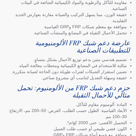
مقاومة للتآكل والرطوبة والمواد الكيميائية الشائعة في البيئات
الصناعية.
خفيفة الوزن، مما يسهل التركيب والصيانة مقارنة بعوارض الحديد
التقليدية.
متوافقة مع معظم شبكات FRP وGRP القياسية.
تتحمل الأحمال الثقيلة في المصانع والمنشآت الصناعية.
عارضة دعم شبك FRP الألومنيومية
للتطبيقات الصناعية
تصميم هندسي متين يدعم توزيع الأحمال بشكل متساوٍ.
مثالية للاستخدام في المصانع الكيميائية ومحطات معالجة المياه.
تضمن استقرار الشبكات لفترات طويلة دون الحاجة لصيانة متكررة.
خفيفة وسهلة التعديل لتناسب أي مشروع صناعي.
حزم دعم شبك FRP من الألومنيوم: تحمل
مثالي للأحمال الثقيلة
المادة: ألومنيوم مقاوم للتآكل.
الأبعاد القياسية: الطول حسب الطلب، العرض: 50–200 مم، الارتفاع:
30–100 مم.
التحميل الأقصى: حتى 2000 كغ/م².
اللون: فضي طبيعي أو حسب طلب العميل.
متوافق مع جميع أنواع شبكات FRP وGRP.