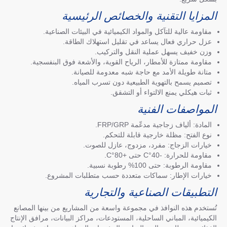
المزايا التقنية والخصائص الرئيسية
مقاومة عالية للتآكل والمواد الكيميائية في البيئات الصناعية.
عزل حراري فعال يساعد في تقليل استهلاك الطاقة.
وزن خفيف يسهل عملية النقل والتركيب.
مقاومة ممتازة للأمطار، الرياح القوية، والأشعة فوق البنفسجية.
متانة طويلة الأمد مع حاجة شبه معدومة للصيانة.
تصميم يسمح بالتهوية الطبيعية دون تسرب المياه.
ثبات هيكلي يمنع الالتواء أو التشقق.
المواصفات الفنية
المادة: ألياف زجاجية مدعّمة FRP/GRP.
نوع الفتح: مظلة خارجية قابلة للتحكم.
خيارات الزجاج: مفرد، مزدوج، عازل للصوت.
مقاومة للحرارة: -40°C حتى +80°C.
مقاومة الرطوبة: حتى 100% رطوبة نسبية.
خيارات الإطار: سماكات متعددة حسب متطلبات المشروع.
التطبيقات الصناعية والتجارية
تُستخدم هذه النوافذ في مجموعة واسعة من المشاريع من بينها المصانع
الكيميائية، المباني الساحلية، المستودعات، مراكز البيانات، مرافق الإنتاج