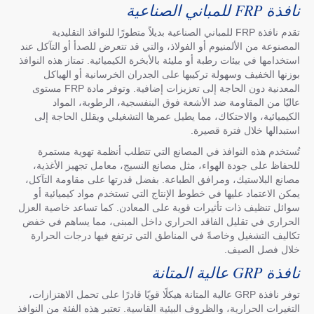
نافذة FRP للمباني الصناعية
تقدم نافذة FRP للمباني الصناعية بديلاً متطورًا للنوافذ التقليدية
المصنوعة من الألمنيوم أو الفولاذ، والتي قد تتعرض للصدأ أو التآكل عند
استخدامها في بيئات رطبة أو مليئة بالأبخرة الكيميائية. تمتاز هذه النوافذ
بوزنها الخفيف وسهولة تركيبها على الجدران الخرسانية أو الهياكل
المعدنية دون الحاجة إلى تعزيزات إضافية. وتوفر مادة FRP مستوى
عاليًا من المقاومة ضد الأشعة فوق البنفسجية، الرطوبة، المواد
الكيميائية، والاحتكاك، مما يطيل عمرها التشغيلي ويقلل الحاجة إلى
استبدالها خلال فترة قصيرة.
تُستخدم هذه النوافذ في المصانع التي تتطلب أنظمة تهوية مستمرة
للحفاظ على جودة الهواء، مثل مصانع النسيج، معامل تجهيز الأغذية،
مصانع البلاستيك، ومرافق الطباعة. بفضل قدرتها على مقاومة التآكل،
يمكن الاعتماد عليها في خطوط الإنتاج التي تستخدم مواد كيميائية أو
سوائل تنظيف ذات تأثيرات قوية على المعادن. كما تساعد خاصية العزل
الحراري في تقليل الفاقد الحراري داخل المبنى، مما يساهم في خفض
تكاليف التشغيل وخاصةً في المناطق التي ترتفع فيها درجات الحرارة
خلال فصل الصيف.
نافذة GRP عالية المتانة
توفر نافذة GRP عالية المتانة هيكلًا قويًا قادرًا على تحمل الاهتزازات،
التغيرات الحرارية، والظروف البيئية القاسية. تعتبر هذه الفئة من النوافذ