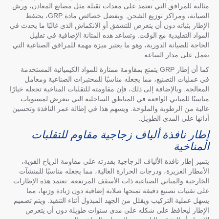
مثالية للمرافق التي تعتمد على معدات ثقيلة مثل مصانع المعادن، ورش
الصيانة، ومراكز توزيع الشحن. وبفضل خصائص مادة GRP، يحتفظ
الإطار بثباته دون أن يتعرض للتشقق أو الانكماش الذي غالبًا ما يحدث في
المواد التقليدية مع الوقت. وتساعد هذه المتانة الإضافية في تقليل
الحاجة للصيانة الدورية، وهو ما يعتبر ميزة مهمة للمرافق الصناعية التي
تعمل على مدار الساعة.
كما أن إطار GRP يتمتع بمقاومة ممتازة للمواد الكيميائية المستخدمة
في عمليات التصنيع، مما يجعله مناسبًا للمختبرات الصناعية ومعامل
المعالجة. وبالإضافة إلى ذلك، فإن مقاومته للتقلبات المناخية تجعله خيارًا
مناسبًا للمباني الواقعة في المناطق الساحلية التي تتعرض لمستويات
عالية من الرطوبة والملوحة. ويسهم هذا في إطالة عمر النافذة وتحسين
أدائها على المدى الطويل.
إطار نافذة ألياف زجاجية مقاوم للتقلبات
المناخية
يتميز إطار نافذة الألياف الزجاجية بقدرته على مقاومة الرياح القوية،
الأمطار الغزيرة، ودرجات الحرارة العالية، مما يجعله مناسبًا للمنشآت
الخارجية والمباني الصناعية ذات الأسقف المرتفعة. تعتمد هذه الإطارات
على تقنيات تصنيع دقيقة تمنحها صلابة إضافية دون زيادة وزنها، مما
يسهل عملية التركيب ويقلل من الجهد المبذول أثناء التنفيذ. ويتم تصميم
الإطار ليحافظ على شكله على مدى سنوات طويلة دون أن يتعرض