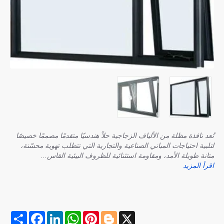
تُعد نافذة مظلة من الألياف الزجاجية حلاً هندسيًا متقدمًا مصممًا خصيصًا
لتلبية احتياجات المباني الصناعية والتجارية التي تتطلب تهوية محسّنة،
متانة طويلة الأمد، ومقاومة استثنائية للظروف البيئية القاس...
اقرأ المزيد
S
F
L
W
P
B
X
h
a
i
h
i
l