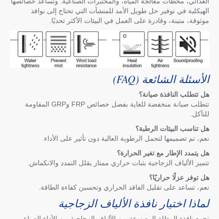
الغذائي، محطات معالجة المياه، والمختبرات الصناعية. وتساعد خصائصها
الهيكلية في توفير حل طويل الأمد للمنشآت التي تحتاج إلى نوافذ
موثوقة، متينة، وقادرة على العمل في البيئات الأكثر تحديًا.
الأسئلة الشائعة (FAQ)
هل تتطلب النافذة صيانة؟
تتطلب صيانة منخفضة للغاية بفضل خصائص FRP وGRP المقاومة
للتآكل.
هل تناسب البيئات الرطبة؟
نعم، تم تصميمها لتحمل الرطوبة العالية دون تأثير على الأداء.
هل يتمدد الإطار مع تغير الحرارة؟
تتميز الألياف الزجاجية بثبات حراري ممتاز يقلل التمدد والانكماش.
هل توفر عزلًا حراريًا؟
نعم، تساعد على تقليل الفاقد الحراري وتحسين كفاءة الطاقة.
لماذا اختيار نافذة الألياف الزجاجية
تجمع نافذة المظلة المصنوعة من الألياف الزجاجية بين الأداء الصناعي