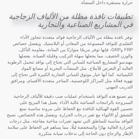
حرارة مستقرة داخل المنشأة.
تطبيقات نافذة مظلة من الألياف الزجاجية
في المشاريع الصناعية والتجارية
توفر نافذة مظلة من الألياف الزجاجية فوائد متعددة تتجاوز الأداء
التقليدي للنوافذ المصنوعة من المعادن أو البلاستيك. وبفضل خصائص
FRP وGRP، فإنها توفر مزيجًا متوازنًا بين المتانة، مقاومة التآكل،
والوزن الخفيف، مما يجعلها سهلة التركيب وقليلة الصيانة. يفضلها
مهندسو المشاريع الصناعية للمباني التي تحتاج إلى نوافذ تتحمل الرطوبة
العالية أو التعرض للأملاح، مثل المنشآت البحرية أو مصانع المواد
الكيميائية. كما أنها خيار موثوق للمباني التجارية الكبيرة التي تحتاج إلى
تهوية فعالة مثل المراكز اللوجستية، المتاجر متعددة الأقسام، ومرافق
التدريب المهني.
يتم تصنيع هذه النوافذ باستخدام عمليات صب دقيقة للألياف الزجاجية
الممزوجة بالراتنجات الصناعية عالية الأداء. يعمل هذا المزيج على
تحسين القوة الهيكلية للنافذة مع الحفاظ على مرونة مناسبة تمنع
التشقق أو الالتواء مع تغير درجات الحرارة. وبفضل هذه الخصائص، تصبح
النوافذ مناسبة للمناطق التي تشهد تغيرات مناخية مفاجئة، مثل درجات
الحرارة العالية نهارًا والمنخفضة ليلًا، مما يساهم في الحفاظ على سلامة
الإطار والزجاج دون الحاجة إلى تدخلات صيانة متكررة.