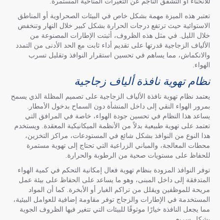
للانحناء أو التشقق الناجم عن التغيرات المناخية المستمرة.
تعتبر هذه الميزة مهمة بشكل خاص في البيئات الصحراوية أو المناطق
الاستوائية حيث ترتفع درجات الحرارة بشكل كبير خلال النهار وتنخفض
خلال الليل. في مثل هذه الظروف، أثبتت الإطارات المصنوعة من
الألياف الزجاجية قدرتها على تقديم أداء ثابت مع الحد الأدنى من التمدد
والانكماش، مما يساهم في تحسين استقرار النوافذ وتقليل تسرب
الهواء.
نظام تهوية نافذة ألياف زجاجية
يعتمد نظام تهوية نافذة الألياف الزجاجية على تصميم المظلة الذي يسمح
بمرور الهواء النقي إلى داخل المنشأة دون السماح بدخول الأمطار.
يساعد هذا النظام في تحسين جودة الهواء، خاصة في المرافق التي
تعتمد على تهوية طبيعية بدلاً من الأنظمة الميكانيكية المعقدة. ويستخدم
هذا النوع من النوافذ بشكل شائع في المستودعات، مراكز التخزين،
محطات المعالجة، والمباني الزراعية التي تحتاج إلى تهوية مستمرة
للحفاظ على مستويات صحية من الرطوبة والحرارة.
توفر النوافذ المزودة بنظام تهوية فعال إمكانية التحكم في كمية الهواء
المتدفقة إلى داخل المبنى، وهو ما يساعد على الحفاظ على بيئة عمل
مريحة للموظفين ويقلل من تراكم الغبار أو الأبخرة. كما أن المواد
المستخدمة في الإطارات والزجاج توفر مقاومة إضافية للعوامل البيئية،
مما يجعل النافذة خيارًا موثوقًا للبيئات التي تتغير فيها الظروف الجوية
بشكل سريع.