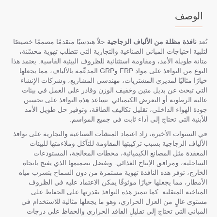
الوصف
تُعد
نافذة مظلة من الألياف الزجاجية
حلاً هندسيًا متقدمًا مصممًا خصيصًا
لتلبية احتياجات المباني الصناعية والتجارية التي تتطلب تهوية محسّنة،
متانة طويلة الأمد، ومقاومة استثنائية للظروف البيئية القاسية. يعتمد هذا
النوع من النوافذ على مواد FRP وGRP المدعّمة بالألياف، مما يجعلها
خيارًا مثاليًا لمديري المشتريات، مهندسي المشاريع، وشركات الإنشاء
التي تبحث عن بديل متين وخفيف الوزن وقادر على العمل في بيئات
عالية الرطوبة أو التعرض الكيميائي. تساعد هذه النوافذ على تحسين
جودة الهواء الداخلي، تقليل تكاليف الطاقة، وتوفير حل طويل الأمد
للأبنية التي تحتاج إلى أداء ثابت في جميع المواسم.
في السنوات الأخيرة، زاد اعتماد المنشآت الصناعية والتجارية على نوافذ
الألياف الزجاجية بسبب تركيبتها المقاومة للتآكل وملاءمتها للبيئات
المعقدة مثل المصانع الكيميائية، محطات المعالجة، المستودعات
الساحلية، ومرافق الإنتاج الغذائي. وبفضل تصميمها الذي يفتح باتجاه
الخارج، توفر هذه النافذة تهوية مستمرة من دون السماح بتسرب مياه
الأمطار، مما يجعلها خيارًا موثوقًا يمكن الاعتماد عليه في الظروف
المناخية المتقلبة. كما تتميز هذه النوافذ بقدرتها على الحفاظ على
مستوى عالٍ من العزل الحراري، وهو ما يجعلها مثالية للاستخدام في
المباني التي تحتاج إلى تقليل الفاقد الحراري والحفاظ على درجات