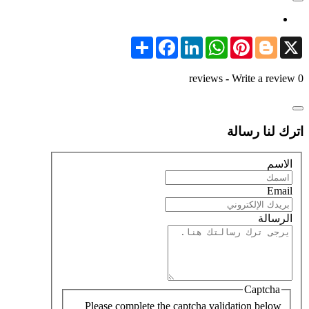
Share
Facebook
LinkedIn
WhatsApp
Pinterest
Blogger
X
-
Write a review
0 reviews
اترك لنا رسالة
الاسم
Email
الرسالة
Captcha
Please complete the captcha validation below