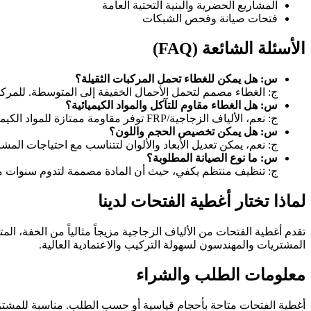
المشاريع الحضرية والبنية التحتية العامة
فتحات صيانة وفحص الشبكات
الأسئلة الشائعة (FAQ)
س: هل يمكن للغطاء تحمل المركبات الثقيلة؟
ج: الغطاء مصمم لتحمل الأحمال الخفيفة إلى المتوسطة. للمركبات
س: هل الغطاء مقاوم للتآكل والمواد الكيميائية؟
ج: نعم، الألياف الزجاجية/FRP توفر مقاومة ممتازة للمواد الكيميائية، الأشعة فوق البنفسجية، والرطوبة.
س: هل يمكن تخصيص الحجم واللون؟
ج: نعم، يمكن تعديل الأبعاد والألوان لتتناسب مع احتياجات المش
س: ما نوع الصيانة المطلوبة؟
ج: تنظيف منتظم يكفي، حيث أن المادة مصممة لتدوم سنوات مع 
لماذا تختار أغطية الفتحات لدينا
تقدم أغطية الفتحات من الألياف الزجاجية مزيجاً مثالياً من الخفة، ال
المشتريات والمهندسون لسهولة التركيب والاعتمادية العالية.
معلومات الطلب والشراء