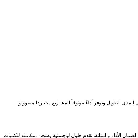
المدى الطويل وتوفر أداءً موثوقاً للمشاريع. يختارها مسؤولو
اسية أو حسب الطلب. مناسبة للمشترين الصناعيين ومديري المشاريع، مصنوعة من FRP/GRP عالية الجودة لضمان الأداء والمتانة. نقدم حلول لوجستية وشحن متكاملة للكميات