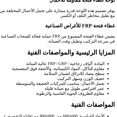
لوحة غطاء فتحة مقاومة للأحمال
يوفر تصميم هذه اللوحة قدرة ممتازة على تحمل الأحمال المختلفة من ال
مع تقليل مخاطر التلف أو الكسر.
غطاء فتحة FRP للأغراض الصناعية
يضمن غطاء الفتحة المصنوع من FRP حما
في سرعة التركيب وتقليل وقت الصيانة.
المزايا الرئيسية والمواصفات الفنية
المادة: ألياف زجاجية / FRP / GRP عالية المتانة
مقاوم للتآكل، المواد الكيميائية، والأشعة فوق البنفسجية
سطح مضاد للانزلاق لضمان السلامة
خفيف الوزن وسهل التركيب
تحمل الأحمال: مناسب للمركبات الخفيفة والمتوسطة
عمر افتراضي طويل مع صيانة قليلة
مقاوم للظروف الجوية القاسية والرطوبة
المواصفات الفنية
الأبعاد القياسية: 600x600 مم، 800x800 مم (قابلة للتخصيص)