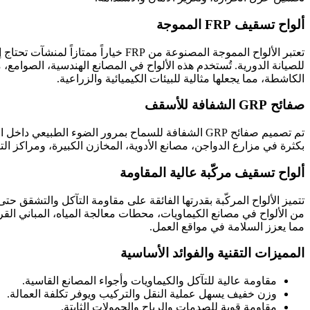
ألواح تسقيف FRP المموجة
تعتبر الألواح المموجة المصنوعة من
للصيانة الدورية. تُستخدم هذه الألواح في المصانع الهندسية، الصوامع
الكاشطة، مما يجعلها مثالية للبيئات الكيميائية والزراعية.
صفائح GRP الشفافة للأسقف
تم تصميم صفائح GRP الشفافة للسماح بمرور الضوء ال
بكثرة في مزارع الدواجن، مصانع الأدوية، المخازن الكبيرة، ومراكز ال
ألواح تسقيف مركّبة عالية المقاومة
تتميز الألواح المركّبة بقدرتها الفائقة على مقاومة التآكل والتشقق حت
من الألواح في مصانع الكيماويات، محطات معالجة المياه، المباني الق
مما يعزز السلامة في مواقع العمل.
المميزات التقنية والفوائد الأساسية
مقاومة عالية للتآكل والكيماويات وأجواء المصانع القاسية.
وزن خفيف يسهل عملية النقل والتركيب ويوفر تكلفة العمالة.
مقاومة قوية للصدمات والرياح والحمولات الثابتة.