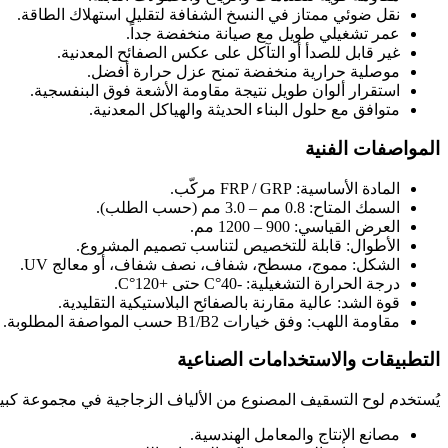
نقل ضوئي ممتاز في النسخ الشفافة لتقليل استهلاك الطاقة.
عمر تشغيلي طويل مع صيانة منخفضة جداً.
غير قابل للصدأ أو التآكل على عكس الصفائح المعدنية.
موصلية حرارية منخفضة تمنح عزل حرارة أفضل.
استقرار ألوان طويل نتيجة مقاومة الأشعة فوق البنفسجية.
متوافق مع حلول البناء الحديثة والهياكل المعدنية.
المواصفات الفنية
المادة الأساسية: FRP / GRP مركّب.
السمك المتاح: 0.8 مم – 3.0 مم (حسب الطلب).
العرض القياسي: 900 – 1200 مم.
الأطوال: قابلة للتخصيص لتناسب تصميم المشروع.
الشكل: مموج، مسطح، شفاف، نصف شفاف، أو معالج UV.
درجة الحرارة التشغيلية: -40°C حتى +120°C.
قوة الشد: عالية مقارنة بالصفائح البلاستيكية التقليدية.
مقاومة اللهب: وفق خيارات B1/B2 حسب المواصفة المطلوبة.
التطبيقات والاستخدامات الصناعية
يُستخدم لوح التسقيف المصنوع من الألياف الزجاجية في مجموعة كبير
مصانع الإنتاج والمعامل الهندسية.