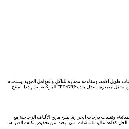
ثبات طويل الأمد، ومقاومة ممتازة للتآكل والعوامل الجوية. يستخدم
هذا النوع من الألواح على نطاق واسع في المصانع، المستودعات، مزارع الإنتاج، الهياكل المؤقتة، ومشاريع البناء التي تتطلّب خفة وزن مع قدرة تحمّل متميزة. بفضل مادة FRP/GRP المركّبة، يقدم هذا المنتج
ائية، وتقلبات درجات الحرارة. يمنح مزيج الألياف الزجاجية مع
اً، خفيف الوزن، سهل التركيب، ويوفر دورة حياة أطول مقارنة بالألواح المعدنية التقليدية أو صفائح PVC. يقدم هذا الحل كفاءة عالية للمنشآت التي تبحث عن تخفيض تكلفة الصيانة،