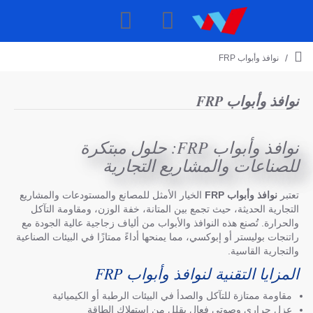
نوافذ وأبواب FRP
h
o
m
نوافذ وأبواب FRP
e
نوافذ وأبواب FRP: حلول مبتكرة
للصناعات والمشاريع التجارية
تعتبر
نوافذ وأبواب FRP
الخيار الأمثل للمصانع والمستودعات والمشاريع
التجارية الحديثة، حيث تجمع بين المتانة، خفة الوزن، ومقاومة التآكل
والحرارة. تُصنع هذه النوافذ والأبواب من ألياف زجاجية عالية الجودة مع
راتنجات بوليستر أو إبوكسي، مما يمنحها أداءً ممتازًا في البيئات الصناعية
والتجارية القاسية.
المزايا التقنية لنوافذ وأبواب FRP
مقاومة ممتازة للتآكل والصدأ في البيئات الرطبة أو الكيميائية
عزل حراري وصوتي فعال يقلل من استهلاك الطاقة