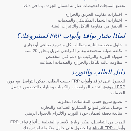
تخضع المنتجات لفحوصات صارمة لضمان الجودة، بما في ذلك:
اختبارات مقاومة الحريق والحرارة
اختبارات التحمل الميكانيكي والصدمات
التحقق من مقاومة التآكل والتأثيرات البيئية
لماذا تختار نوافذ وأبواب FRP لمشروعك؟
حلول مخصصة لتلبية متطلبات كل مشروع صناعي أو تجاري
تكلفة صيانة منخفضة وعمر افتراضي طويل يتجاوز 20 سنة
سهولة التوريد والتركيب مع دعم فني متخصص
مقاومة عالية للتآكل والحرارة والصدمات الصناعية
دليل الطلب والتوريد
للحصول على
نوافذ وأبواب FRP حسب الطلب
، يمكن التواصل مع
مورد
FRP الموثوق
لتحديد المواصفات والكميات وخيارات التخصيص. تشمل
الخدمات:
تصنيع سريع حسب المقاسات المطلوبة
توصيل مباشر لمواقع المشاريع الصناعية والتجارية
متابعة دقيقة لضمان جودة التوريد والالتزام بالجدول الزمني
للمزيد من التفاصيل، يمكن زيارة الأقسام المتعلقة بـ
أنواع نوافذ FRP
و
أبواب FRP الصناعية
للحصول على حلول متكاملة لمشروعك.