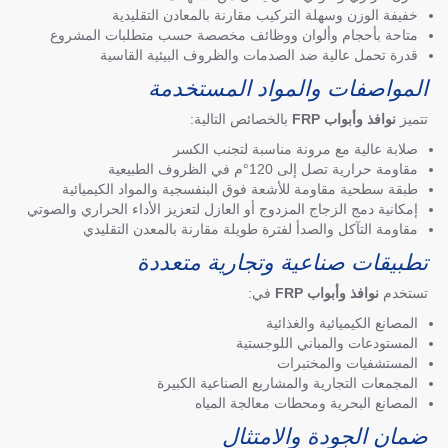
خفيفة الوزن وسهلة التركيب مقارنة بالمعادن التقليدية
متاحة بأحجام وألوان ووظائف مخصصة حسب متطلبات المشروع
قدرة تحمل عالية ضد الصدمات والظروف البيئية القاسية
المواصفات والمواد المستخدمة
تتميز
نوافذ وأبواب FRP
بالخصائص التالية:
صلابة عالية مع مرونة مناسبة لتجنب الكسر
مقاومة حرارية تصل إلى 120°م في الظروف الطبيعية
طبقة سطحية مقاومة للأشعة فوق البنفسجية والمواد الكيميائية
إمكانية دمج الزجاج المزدوج أو العازل لتعزيز الأداء الحراري والصوتي
مقاومة التآكل والصدأ لفترة طويلة مقارنة بالمعدن التقليدي
تطبيقات صناعية وتجارية متعددة
تستخدم
نوافذ وأبواب FRP
في:
المصانع الكيميائية والغذائية
المستودعات والمباني اللوجستية
المستشفيات والمختبرات
المجمعات التجارية والمشاريع الصناعية الكبيرة
المصانع البحرية ومحطات معالجة المياه
ضمان الجودة والامتثال